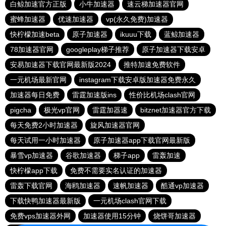
白鲸加速官方正版
小牛加速器
速云梯加速器官网
蜜蜂加速器
优速加速器
vp(永久免费)加速器
快柠檬加速beta
原子加速器
ikuuu下载
蓝鲸加速器
78加速器官网
googleplay梯子推荐
原子加速器下载安卓
安易加速器下载官网最新版2024
推特加速免费软件
一元机场最新官网
instagram下载安卓版加速器免费永久
加速器每日免费
雷霆加速版ins
性价比机场clash官网
pigcha
极光vp官网
雷霆加器速
bitznet加速器官方下载
每天免费2小时加速器
旋风加速器官网
每天试用一小时加速器
原子加速器app下载官网最新版
暴雪vp加速器
谷歌加速器
梯子app
雷轰加速
快柠檬app下载
免费不需要实名认证的加速器
雷轰下载官网
海鸥加速器
速帆加速器
酷通vp加速器
下载快鸭加速器最新版
一元机场clash官网下载
免费vps加速器外网
加速器使用15分钟
烧饼哥加速器