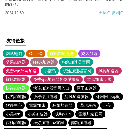
的商品。
2024-12-30
支持
[0]
反对
[0]
友情链接
网站地图
QuickQ
旋风加速度器
旋风加速
坚果加速器
tiktok加速器
狗急加速器官网
免费vqn外网加速
小蓝鸟
优途加速器官网
风驰加速器
旋风加速器
免费vps加速器外网苹果版
旋风加速度器
快连加速器
快连加速器官网入口
原子加速器
快鸭加速器
快柠檬加速器
旋风加速度器
外网网址导航
软件中心
雷霆加速
狂飙加速器
哔咔漫画
小美
小美vpn
小美加速器
快鸭VPN
雷轰加速官网
西柚加速器
神灯加速npv官网
熊猫加速器