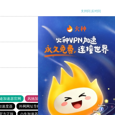
支持
[0]
反对
[0]
支持
[0]
反对
[0]
支持
[0]
反对
[0]
途加速器官网
风驰加速器
旋风加速器
加速度器
外网网址导航
软件中心
雷霆加速
狂飙加速器
官方正版
小牛加速器
速云梯加速器官网
蜜蜂加速器